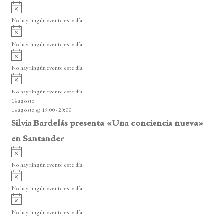
E
A
s
v
v
o
No hay ningún evento este día.
i
e
A
s
v
n
o
No hay ningún evento este día.
i
A
t
s
v
o
No hay ningún evento este día.
o
i
A
s
s
v
o
No hay ningún evento este día.
i
14 agosto
s
14 agosto @ 19:00
-
20:00
o
Silvia Bardelás presenta «Una conciencia nueva»
en Santander
A
v
No hay ningún evento este día.
i
A
s
v
o
No hay ningún evento este día.
i
A
s
v
o
No hay ningún evento este día.
i