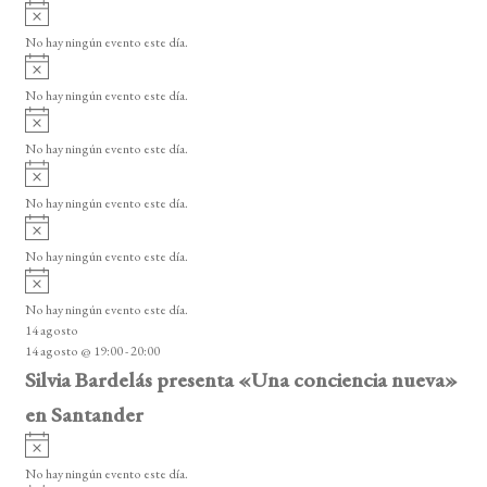
A
s
v
o
No hay ningún evento este día.
i
A
s
v
o
No hay ningún evento este día.
i
A
s
v
o
No hay ningún evento este día.
i
A
s
v
o
No hay ningún evento este día.
i
A
s
v
o
No hay ningún evento este día.
i
A
s
v
o
No hay ningún evento este día.
i
14 agosto
s
14 agosto @ 19:00
-
20:00
o
Silvia Bardelás presenta «Una conciencia nueva»
en Santander
A
v
No hay ningún evento este día.
i