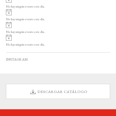
s
v
o
No hay ningún evento este día.
i
A
s
v
o
No hay ningún evento este día.
i
A
s
v
o
No hay ningún evento este día.
i
A
s
v
o
No hay ningún evento este día.
i
s
o
INSTAGRAM
DESCARGAR CATÁLOGO