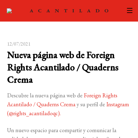
CATÁLOGO
12/07/2021
AUTORES
Expand
Nueva página web de Foreign
el
ACTUALIDAD
Expand
Rights Acantilado / Quaderns
menú
el
hijo
PODCAST
Crema
menú
hijo
LA EDITORIAL
Expand
Descubre la nueva página web de
Foreign Rights
el
Acantilado / Quaderns Crema
y su perfil de
Instagram
FOREIGN RIGHTS
menú
(@rights_acantiladoqc).
hijo
CONTACTO
Un nuevo espacio para compartir y comunicar la
MI CUENTA