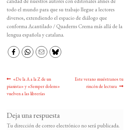
calidad de nuestros autores con editoriales afines de
todo el mundo para que su trabajo llegue a lectores
BUSCAR
diversos, extendiendo el espacio de diálogo que
conforma Acantilado / Quaderns Crema más allá de la
LISTA DE LIBROS
lengua española y catalana.
Navegación
Anterior:
Siguiente:
«De la A a la Z de un
Este verano muéstranos tu
pianista» y «Semper dolens»
rincón de lectura
de
vuelven a las librerías
entradas
Deja una respuesta
Tu dirección de correo electrónico no será publicada.