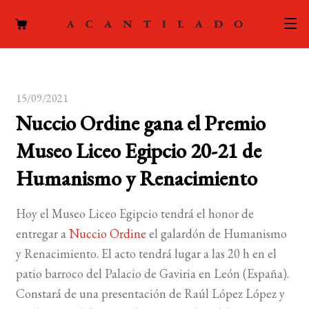
CATÁLOGO
15/09/2021
AUTORES
Expand
Nuccio Ordine gana el Premio
el
ACTUALIDAD
Expand
Museo Liceo Egipcio 20-21 de
menú
el
hijo
PODCAST
Humanismo y Renacimiento
menú
hijo
LA EDITORIAL
Expand
Hoy el Museo Liceo Egipcio tendrá el honor de
el
entregar a
Nuccio Ordine
el galardón de Humanismo
FOREIGN RIGHTS
menú
y Renacimiento. El acto tendrá lugar a las 20 h en el
hijo
CONTACTO
patio barroco del Palacio de Gaviria en León (España).
Constará de una presentación de Raúl López López y
MI CUENTA