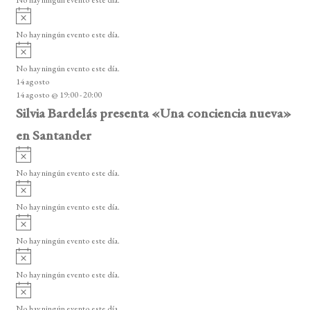
n
No hay ningún evento este día.
i
A
t
s
v
o
No hay ningún evento este día.
o
i
A
s
s
v
o
No hay ningún evento este día.
i
14 agosto
s
14 agosto @ 19:00
-
20:00
o
Silvia Bardelás presenta «Una conciencia nueva»
en Santander
A
v
No hay ningún evento este día.
i
A
s
v
o
No hay ningún evento este día.
i
A
s
v
o
No hay ningún evento este día.
i
A
s
v
o
No hay ningún evento este día.
i
A
s
v
o
No hay ningún evento este día.