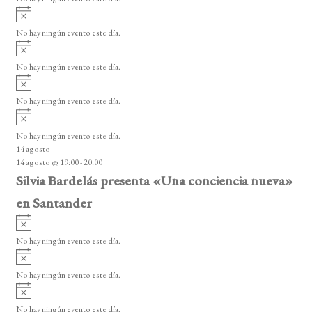
i
A
s
v
o
No hay ningún evento este día.
i
A
s
v
o
No hay ningún evento este día.
i
A
s
v
o
No hay ningún evento este día.
i
A
s
v
o
No hay ningún evento este día.
i
14 agosto
s
14 agosto @ 19:00
-
20:00
o
Silvia Bardelás presenta «Una conciencia nueva»
en Santander
A
v
No hay ningún evento este día.
i
A
s
v
o
No hay ningún evento este día.
i
A
s
v
o
No hay ningún evento este día.