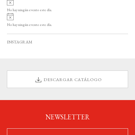
A
s
v
o
No hay ningún evento este día.
i
A
s
v
o
No hay ningún evento este día.
i
s
o
INSTAGRAM
DESCARGAR CATÁLOGO
NEWSLETTER