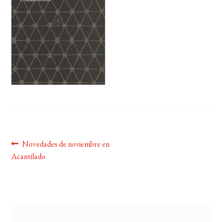
BUSCAR
LISTA DE LIBROS
Navegación
Anterior:
Novedades de noviembre en
Acantilado
de
entradas