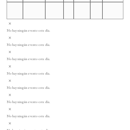
e
E
A
v
v
e
No hay ningún evento este día.
i
A
s
n
v
o
No hay ningún evento este día.
i
t
A
s
o
v
o
No hay ningún evento este día.
i
s
A
s
v
o
No hay ningún evento este día.
i
A
s
v
o
No hay ningún evento este día.
i
A
s
v
o
No hay ningún evento este día.
i
A
s
v
o
No hay ningún evento este día.
i
A
s
v
o