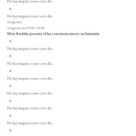
No hay ningún evento este día.
i
A
s
v
o
No hay ningún evento este día.
i
14 agosto
s
14 agosto @ 19:00
-
20:00
o
Silvia Bardelás presenta «Una conciencia nueva» en Santander
A
v
No hay ningún evento este día.
i
A
s
v
o
No hay ningún evento este día.
i
A
s
v
o
No hay ningún evento este día.
i
A
s
v
o
No hay ningún evento este día.
i
A
s
v
o
No hay ningún evento este día.
i
A
s
v
o
No hay ningún evento este día.
i
A
s
v