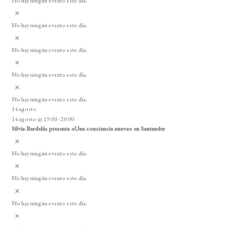
No hay ningún evento este día.
i
A
s
v
o
No hay ningún evento este día.
i
A
s
v
o
No hay ningún evento este día.
i
A
s
v
o
No hay ningún evento este día.
i
A
s
v
o
No hay ningún evento este día.
i
14 agosto
s
14 agosto @ 19:00
-
20:00
o
Silvia Bardelás presenta «Una conciencia nueva» en Santander
A
v
No hay ningún evento este día.
i
A
s
v
o
No hay ningún evento este día.
i
A
s
v
o
No hay ningún evento este día.
i
A
s
v
o