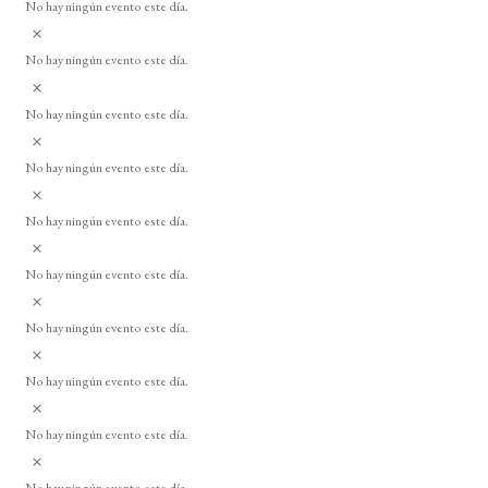
o
No hay ningún evento este día.
i
A
s
v
o
No hay ningún evento este día.
i
A
s
v
o
No hay ningún evento este día.
i
A
s
v
o
No hay ningún evento este día.
i
A
s
v
o
No hay ningún evento este día.
i
A
s
v
o
No hay ningún evento este día.
i
A
s
v
o
No hay ningún evento este día.
i
A
s
v
o
No hay ningún evento este día.
i
A
s
v
o
No hay ningún evento este día.
i
A
s
v
o