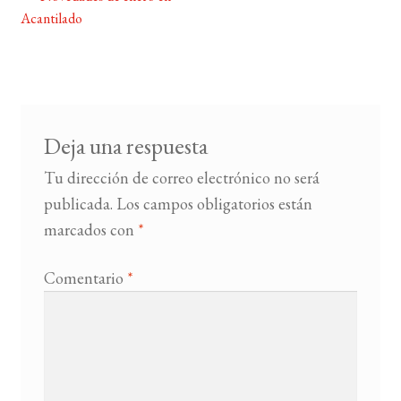
Navegación
Acantilado
de
BUSCAR
entradas
LISTA DE LIBROS
Deja una respuesta
Tu dirección de correo electrónico no será
publicada.
Los campos obligatorios están
marcados con
*
Comentario
*