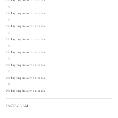
No hay ningún evento este día.
i
A
s
v
o
No hay ningún evento este día.
i
A
s
v
o
No hay ningún evento este día.
i
A
s
v
o
No hay ningún evento este día.
i
A
s
v
o
No hay ningún evento este día.
i
A
s
v
o
No hay ningún evento este día.
i
A
s
v
o
No hay ningún evento este día.
i
A
s
v
o
No hay ningún evento este día.
i
s
o
INSTAGRAM