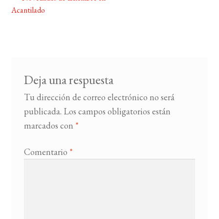
Navegación
Acantilado
de
BUSCAR
entradas
LISTA DE LIBROS
Deja una respuesta
Tu dirección de correo electrónico no será
publicada.
Los campos obligatorios están
marcados con
*
Comentario
*