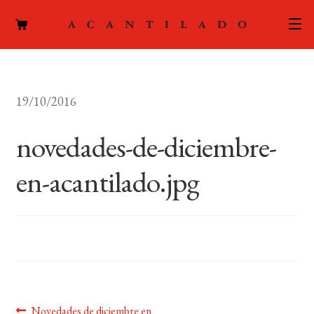
CATÁLOGO
19/10/2016
AUTORES
Expand
el
novedades-de-diciembre-
ACTUALIDAD
Expand
menú
el
hijo
en-acantilado.jpg
PODCAST
menú
hijo
LA EDITORIAL
Expand
el
FOREIGN RIGHTS
menú
hijo
CONTACTO
Anterior:
Novedades de diciembre en
MI CUENTA