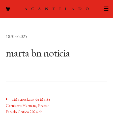
CATÁLOGO
18/03/2025
AUTORES
Expand
el
marta bn noticia
ACTUALIDAD
Expand
menú
el
hijo
PODCAST
menú
hijo
LA EDITORIAL
Expand
el
FOREIGN RIGHTS
menú
hijo
Navegación
Anterior:
«Matrioskas» de Marta
CONTACTO
Carnicero Hernanz, Premio
de
Estado Crítico 2024 de
MI CUENTA