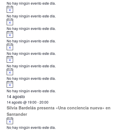
o
No hay ningún evento este día.
d
s
s
s
s
s
s
s
i
o
o
o
o
o
o
o
A
s
s
s
s
s
s
s
s
v
e
o
No hay ningún evento este día.
i
A
E
s
v
o
No hay ningún evento este día.
v
i
A
s
v
e
o
No hay ningún evento este día.
i
A
n
s
v
o
No hay ningún evento este día.
i
t
A
s
v
o
o
No hay ningún evento este día.
i
A
s
s
v
o
No hay ningún evento este día.
i
A
s
v
o
No hay ningún evento este día.
i
14 agosto
s
o
14 agosto @ 19:00
-
20:00
Silvia Bardelás presenta «Una conciencia nueva» en
Santander
A
v
No hay ningún evento este día.
i