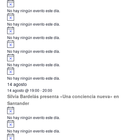
A
s
v
o
No hay ningún evento este día.
i
A
s
v
o
No hay ningún evento este día.
i
A
s
v
o
No hay ningún evento este día.
i
A
s
v
o
No hay ningún evento este día.
i
A
s
v
o
No hay ningún evento este día.
i
A
s
v
o
No hay ningún evento este día.
i
14 agosto
s
o
14 agosto @ 19:00
-
20:00
Silvia Bardelás presenta «Una conciencia nueva» en
Santander
A
v
No hay ningún evento este día.
i
A
s
v
o
No hay ningún evento este día.
i
A
s