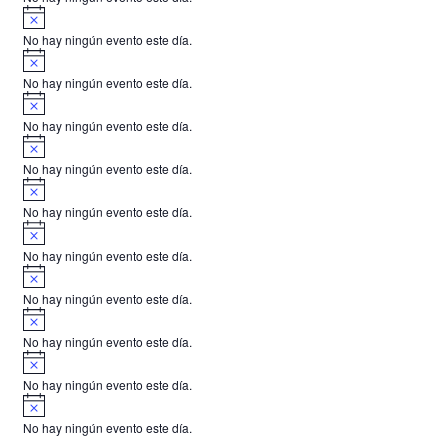
i
A
s
v
o
No hay ningún evento este día.
i
A
s
v
o
No hay ningún evento este día.
i
A
s
v
o
No hay ningún evento este día.
i
A
s
v
o
No hay ningún evento este día.
i
A
s
v
o
No hay ningún evento este día.
i
A
s
v
o
No hay ningún evento este día.
i
A
s
v
o
No hay ningún evento este día.
i
A
s
v
o
No hay ningún evento este día.
i
A
s
v
o
No hay ningún evento este día.
i
A
s
v
o
No hay ningún evento este día.
i
s