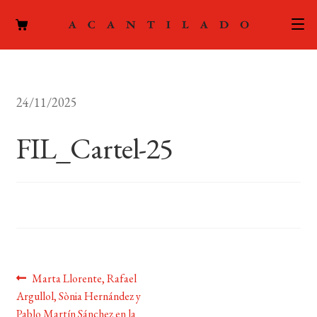
CATÁLOGO
24/11/2025
AUTORES
Expand
el
FIL_Cartel-25
ACTUALIDAD
Expand
menú
el
hijo
PODCAST
menú
hijo
LA EDITORIAL
Expand
el
FOREIGN RIGHTS
menú
hijo
Navegación
Anterior:
Marta Llorente, Rafael
CONTACTO
Argullol, Sònia Hernández y
de
Pablo Martín Sánchez en la
MI CUENTA