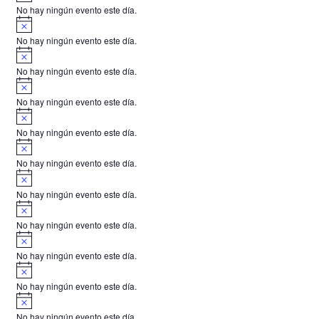
v
o
No hay ningún evento este día.
i
A
s
v
o
No hay ningún evento este día.
i
A
s
v
o
No hay ningún evento este día.
i
A
s
v
o
No hay ningún evento este día.
i
A
s
v
o
No hay ningún evento este día.
i
A
s
v
o
No hay ningún evento este día.
i
A
s
v
o
No hay ningún evento este día.
i
A
s
v
o
No hay ningún evento este día.
i
A
s
v
o
No hay ningún evento este día.
i
A
s
v
o
No hay ningún evento este día.
i
A
s
v
o
No hay ningún evento este día.