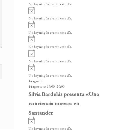
v
v
o
No hay ningún evento este día.
i
e
A
s
v
n
o
No hay ningún evento este día.
i
A
t
s
v
o
No hay ningún evento este día.
o
i
A
s
s
v
o
No hay ningún evento este día.
i
A
s
v
o
No hay ningún evento este día.
i
A
s
v
o
No hay ningún evento este día.
i
14 agosto
s
14 agosto @ 19:00
-
20:00
o
Silvia Bardelás presenta «Una
conciencia nueva» en
Santander
A
v
No hay ningún evento este día.