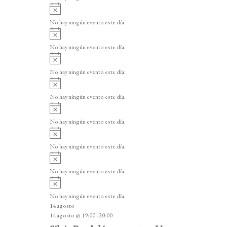
i
A
s
v
o
No hay ningún evento este día.
i
A
s
v
o
No hay ningún evento este día.
i
A
s
v
o
No hay ningún evento este día.
i
A
s
v
o
No hay ningún evento este día.
i
A
s
v
o
No hay ningún evento este día.
i
A
s
v
o
No hay ningún evento este día.
i
A
s
v
o
No hay ningún evento este día.
i
A
s
v
o
No hay ningún evento este día.
i
14 agosto
s
14 agosto @ 19:00
-
20:00
o