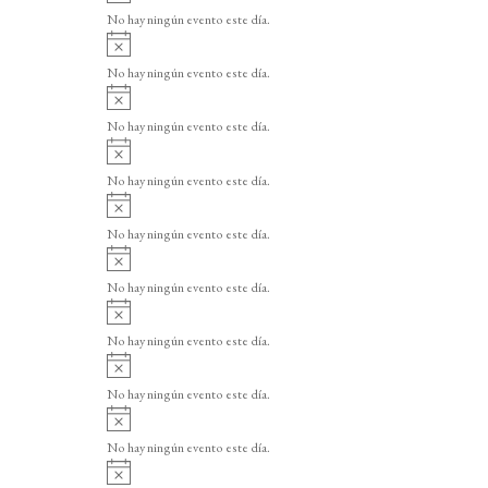
v
o
No hay ningún evento este día.
i
A
s
v
o
No hay ningún evento este día.
i
A
s
v
o
No hay ningún evento este día.
i
A
s
v
o
No hay ningún evento este día.
i
A
s
v
o
No hay ningún evento este día.
i
A
s
v
o
No hay ningún evento este día.
i
A
s
v
o
No hay ningún evento este día.
i
A
s
v
o
No hay ningún evento este día.
i
A
s
v
o
No hay ningún evento este día.
i
A
s
v