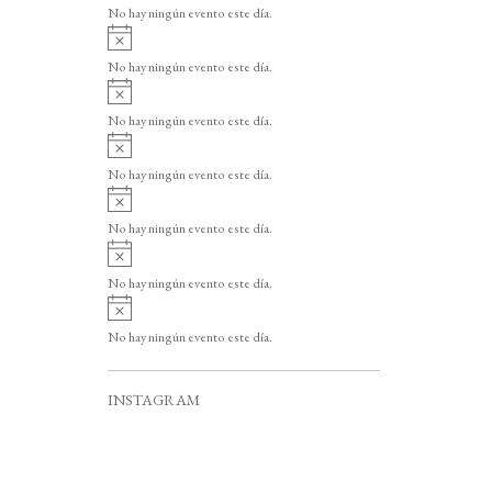
o
No hay ningún evento este día.
i
A
s
v
o
No hay ningún evento este día.
i
A
s
v
o
No hay ningún evento este día.
i
A
s
v
o
No hay ningún evento este día.
i
A
s
v
o
No hay ningún evento este día.
i
A
s
v
o
No hay ningún evento este día.
i
A
s
v
o
No hay ningún evento este día.
i
s
o
INSTAGRAM