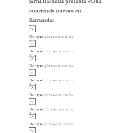
Silvia Bardelás presenta «Una
conciencia nueva» en
Santander
A
v
No hay ningún evento este día.
i
A
s
v
o
No hay ningún evento este día.
i
A
s
v
o
No hay ningún evento este día.
i
A
s
v
o
No hay ningún evento este día.
i
A
s
v
o
No hay ningún evento este día.
i
A
s
v
o
No hay ningún evento este día.
i
A
s
v
o
No hay ningún evento este día.
i
A
s