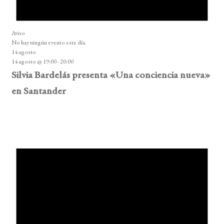
Aviso
No hay ningún evento este día.
14 agosto
14 agosto @ 19:00
-
20:00
Silvia Bardelás presenta «Una conciencia nueva»
en Santander