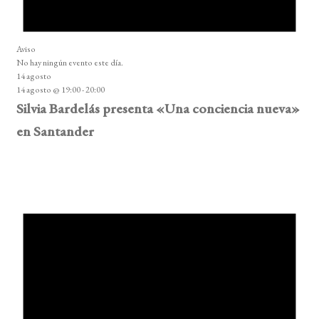
Aviso
No hay ningún evento este día.
14 agosto
14 agosto @ 19:00
-
20:00
Silvia Bardelás presenta «Una conciencia nueva»
en Santander