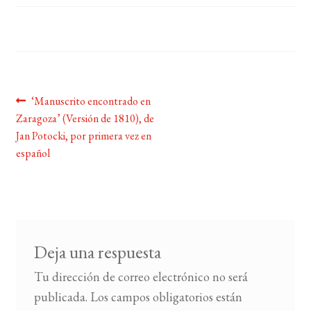
BUSCAR
LISTA DE LIBROS
Navegación
Anterior:
‘Manuscrito encontrado en
Zaragoza’ (Versión de 1810), de
de
Jan Potocki, por primera vez en
entradas
español
Deja una respuesta
Tu dirección de correo electrónico no será
publicada.
Los campos obligatorios están