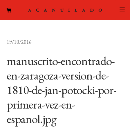
CATÁLOGO
19/10/2016
AUTORES
Expand
el
manuscrito-encontrado-
ACTUALIDAD
Expand
menú
el
hijo
en-zaragoza-version-de-
PODCAST
menú
hijo
1810-de-jan-potocki-por-
LA EDITORIAL
Expand
el
primera-vez-en-
FOREIGN RIGHTS
menú
hijo
espanol.jpg
CONTACTO
MI CUENTA