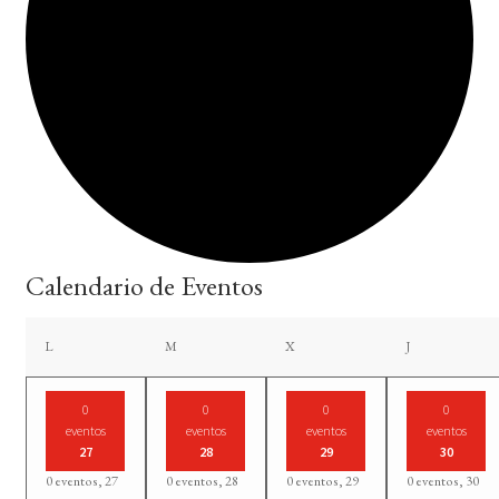
Calendario de Eventos
lunes
martes
miércoles
jueves
L
M
X
J
0
0
0
0
eventos
eventos
eventos
eventos
27
28
29
30
0 eventos,
27
0 eventos,
28
0 eventos,
29
0 eventos,
30