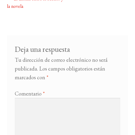
Navegación
la novela
de
BUSCAR
entradas
LISTA DE LIBROS
Deja una respuesta
Tu dirección de correo electrónico no será
publicada.
Los campos obligatorios están
marcados con
*
Comentario
*