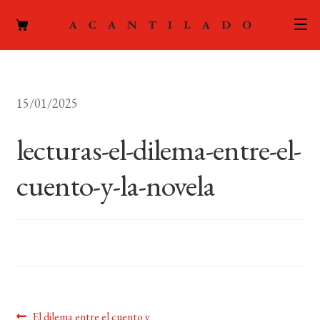
CATÁLOGO
15/01/2025
AUTORES
Expand
el
lecturas-el-dilema-entre-el-
ACTUALIDAD
Expand
menú
el
hijo
cuento-y-la-novela
PODCAST
menú
hijo
LA EDITORIAL
Expand
el
FOREIGN RIGHTS
menú
hijo
CONTACTO
Anterior:
El dilema entre el cuento y
MI CUENTA