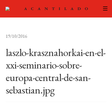
CATÁLOGO
19/10/2016
AUTORES
Expand
el
laszlo-krasznahorkai-en-el-
ACTUALIDAD
Expand
menú
el
hijo
xxi-seminario-sobre-
PODCAST
menú
hijo
europa-central-de-san-
LA EDITORIAL
Expand
el
sebastian.jpg
FOREIGN RIGHTS
menú
hijo
CONTACTO
MI CUENTA