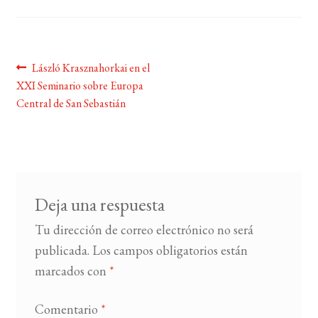
BUSCAR
Navegación
Anterior:
László Krasznahorkai en el
LISTA DE LIBROS
XXI Seminario sobre Europa
de
Central de San Sebastián
entradas
Deja una respuesta
Tu dirección de correo electrónico no será
publicada.
Los campos obligatorios están
marcados con
*
Comentario
*