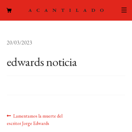
CATÁLOGO
20/03/2023
AUTORES
Expand
el
edwards noticia
ACTUALIDAD
Expand
menú
el
hijo
PODCAST
menú
hijo
LA EDITORIAL
Expand
el
FOREIGN RIGHTS
menú
hijo
Navegación
Anterior:
Lamentamos la muerte del
CONTACTO
escritor Jorge Edwards
de
MI CUENTA