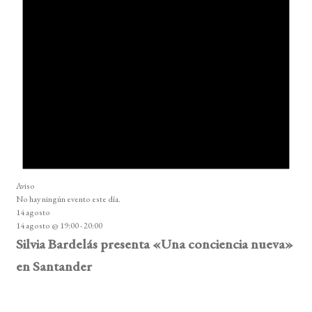
Aviso
No hay ningún evento este día.
14 agosto
14 agosto @ 19:00
-
20:00
Silvia Bardelás presenta «Una conciencia nueva»
en Santander