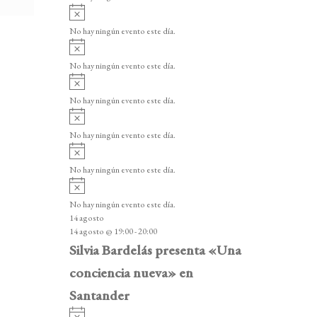
i
A
s
v
o
No hay ningún evento este día.
i
A
s
v
o
No hay ningún evento este día.
i
A
s
v
o
No hay ningún evento este día.
i
A
s
v
o
No hay ningún evento este día.
i
A
s
v
o
No hay ningún evento este día.
i
A
s
v
o
No hay ningún evento este día.
i
14 agosto
s
14 agosto @ 19:00
-
20:00
o
Silvia Bardelás presenta «Una
conciencia nueva» en
Santander
A