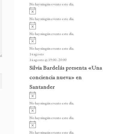
v
v
o
No hay ningún evento este día.
i
e
A
s
v
n
o
No hay ningún evento este día.
i
A
t
s
v
o
No hay ningún evento este día.
o
i
A
s
s
v
o
No hay ningún evento este día.
i
14 agosto
s
14 agosto @ 19:00
-
20:00
o
Silvia Bardelás presenta «Una
conciencia nueva» en
Santander
A
v
No hay ningún evento este día.
i
A
s
v
o
No hay ningún evento este día.
i
A
s
v
o
No hay ningún evento este día.