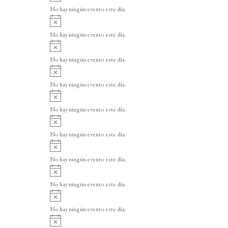
v
o
No hay ningún evento este día.
i
A
s
v
o
No hay ningún evento este día.
i
A
s
v
o
No hay ningún evento este día.
i
A
s
v
o
No hay ningún evento este día.
i
A
s
v
o
No hay ningún evento este día.
i
A
s
v
o
No hay ningún evento este día.
i
A
s
v
o
No hay ningún evento este día.
i
A
s
v
o
No hay ningún evento este día.
i
A
s
v
o
No hay ningún evento este día.
i
A
s