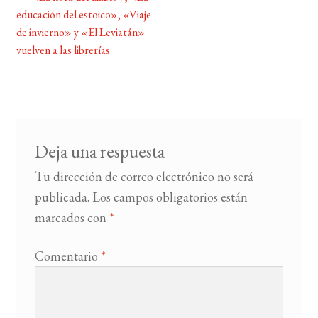
Navegación
educación del estoico», «Viaje
de
de invierno» y «El Leviatán»
BUSCAR
entradas
vuelven a las librerías
LISTA DE LIBROS
Deja una respuesta
Tu dirección de correo electrónico no será
publicada.
Los campos obligatorios están
marcados con
*
Comentario
*