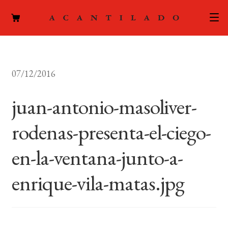
CATÁLOGO
07/12/2016
AUTORES
Expand
el
juan-antonio-masoliver-
ACTUALIDAD
Expand
menú
el
hijo
rodenas-presenta-el-ciego-
PODCAST
menú
hijo
en-la-ventana-junto-a-
LA EDITORIAL
Expand
el
enrique-vila-matas.jpg
FOREIGN RIGHTS
menú
hijo
CONTACTO
MI CUENTA