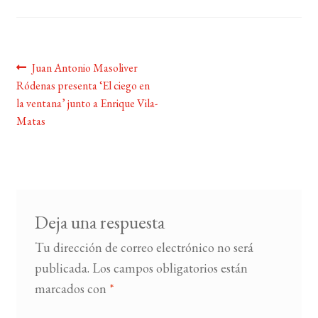
BUSCAR
Navegación
Anterior:
Juan Antonio Masoliver
LISTA DE LIBROS
Ródenas presenta ‘El ciego en
de
la ventana’ junto a Enrique Vila-
entradas
Matas
Deja una respuesta
Tu dirección de correo electrónico no será
publicada.
Los campos obligatorios están
marcados con
*