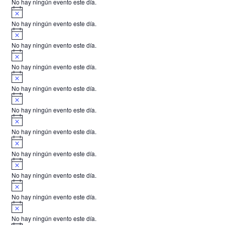
No hay ningún evento este día.
i
A
s
v
o
No hay ningún evento este día.
i
A
s
v
o
No hay ningún evento este día.
i
A
s
v
o
No hay ningún evento este día.
i
A
s
v
o
No hay ningún evento este día.
i
A
s
v
o
No hay ningún evento este día.
i
A
s
v
o
No hay ningún evento este día.
i
A
s
v
o
No hay ningún evento este día.
i
A
s
v
o
No hay ningún evento este día.
i
A
s
v
o
No hay ningún evento este día.
i
A
s
v
o
No hay ningún evento este día.
i