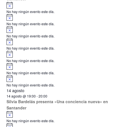
A
v
No hay ningún evento este día.
i
A
s
v
o
No hay ningún evento este día.
i
A
s
v
o
No hay ningún evento este día.
i
A
s
v
o
No hay ningún evento este día.
i
A
s
v
o
No hay ningún evento este día.
i
A
s
v
o
No hay ningún evento este día.
i
A
s
v
o
No hay ningún evento este día.
i
14 agosto
s
o
14 agosto @ 19:00
-
20:00
Silvia Bardelás presenta «Una conciencia nueva» en
Santander
A
v
No hay ningún evento este día.
i
A
s