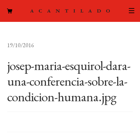
CATÁLOGO
19/10/2016
AUTORES
Expand
el
josep-maria-esquirol-dara-
ACTUALIDAD
Expand
menú
el
hijo
una-conferencia-sobre-la-
PODCAST
menú
hijo
condicion-humana.jpg
LA EDITORIAL
Expand
el
FOREIGN RIGHTS
menú
hijo
CONTACTO
MI CUENTA