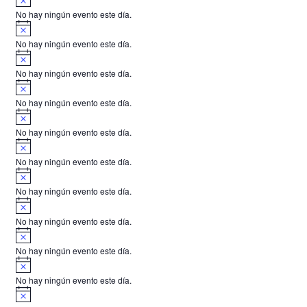
v
o
No hay ningún evento este día.
i
A
s
v
o
No hay ningún evento este día.
i
A
s
v
o
No hay ningún evento este día.
i
A
s
v
o
No hay ningún evento este día.
i
A
s
v
o
No hay ningún evento este día.
i
A
s
v
o
No hay ningún evento este día.
i
A
s
v
o
No hay ningún evento este día.
i
A
s
v
o
No hay ningún evento este día.
i
A
s
v
o
No hay ningún evento este día.
i
A
s
v
o
No hay ningún evento este día.
i
A
s
v
o