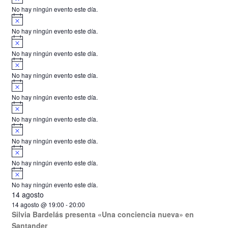
i
v
o
s
s
s
s
s
s
o
o
o
o
o
o
o
t
t
t
t
t
t
t
No hay ningún evento este día.
n
n
n
n
n
n
n
i
A
o
s
s
s
s
s
s
s
s
o
o
o
o
o
o
o
t
t
t
t
t
t
t
v
o
No hay ningún evento este día.
d
s
s
s
s
s
s
s
i
o
o
o
o
o
o
o
A
s
s
s
s
s
s
s
s
v
e
o
No hay ningún evento este día.
i
A
E
s
v
o
No hay ningún evento este día.
v
i
A
s
v
e
o
No hay ningún evento este día.
i
A
n
s
v
o
No hay ningún evento este día.
i
t
A
s
v
o
o
No hay ningún evento este día.
i
A
s
s
v
o
No hay ningún evento este día.
i
A
s
v
o
No hay ningún evento este día.
i
14 agosto
s
o
14 agosto @ 19:00
-
20:00
Silvia Bardelás presenta «Una conciencia nueva» en
Santander