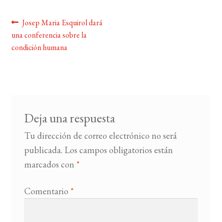
Navegación
Anterior:
Josep Maria Esquirol dará
BUSCAR
una conferencia sobre la
de
condición humana
LISTA DE LIBROS
entradas
Deja una respuesta
Tu dirección de correo electrónico no será
publicada.
Los campos obligatorios están
marcados con
*
Comentario
*