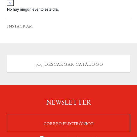
A
s
v
o
No hay ningún evento este día.
i
s
o
INSTAGRAM
DESCARGAR CATÁLOGO
NEWSLETTER