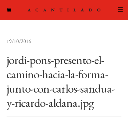
CATÁLOGO
19/10/2016
AUTORES
Expand
el
jordi-pons-presento-el-
ACTUALIDAD
Expand
menú
el
hijo
camino-hacia-la-forma-
PODCAST
menú
hijo
junto-con-carlos-sandua-
LA EDITORIAL
Expand
el
y-ricardo-aldana.jpg
FOREIGN RIGHTS
menú
hijo
CONTACTO
MI CUENTA