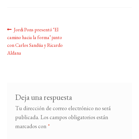
BUSCAR
Navegación
Anterior:
Jordi Pons presentó ‘El
LISTA DE LIBROS
camino hacia la forma’ junto
de
con Carlos Sandúa y Ricardo
entradas
Aldana
Deja una respuesta
Tu dirección de correo electrónico no será
publicada.
Los campos obligatorios están
marcados con
*