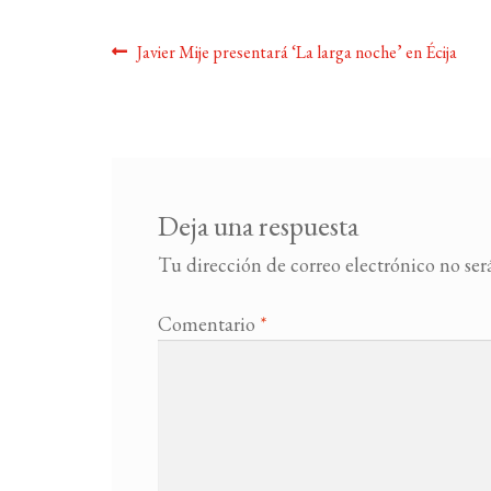
Navegación
Anterior:
Javier Mije presentará ‘La larga noche’ en Écija
de
entradas
Deja una respuesta
Tu dirección de correo electrónico no ser
Comentario
*