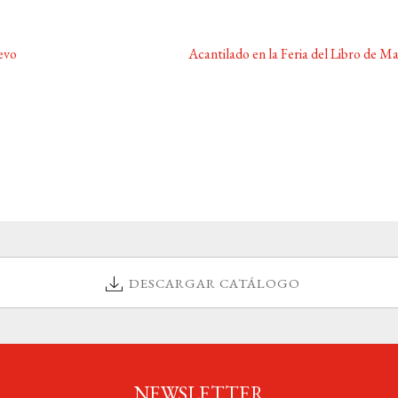
Siguiente:
evo
Acantilado en la Feria del Libro de M
DESCARGAR CATÁLOGO
NEWSLETTER