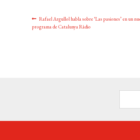
Navegación
Anterior:
Rafael Argullol habla sobre ‘Las pasiones’ en un nu
programa de Catalunya Ràdio
de
entradas