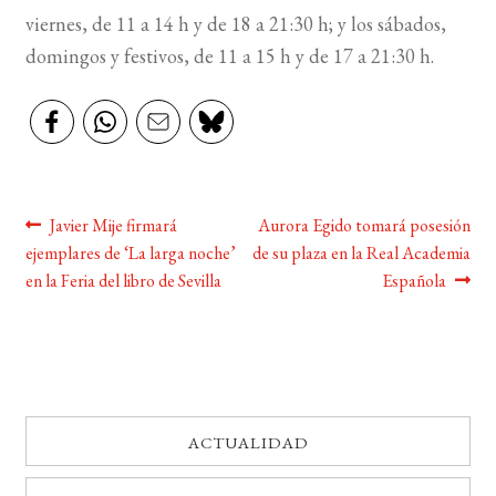
viernes, de 11 a 14 h y de 18 a 21:30 h; y los sábados,
BUSCAR
domingos y festivos, de 11 a 15 h y de 17 a 21:30 h.
LISTA DE LIBROS
Navegación
Anterior:
Siguiente:
Javier Mije firmará
Aurora Egido tomará posesión
ejemplares de ‘La larga noche’
de su plaza en la Real Academia
de
en la Feria del libro de Sevilla
Española
entradas
ACTUALIDAD