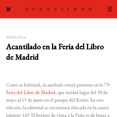
CATÁLOGO
30/05/2014
AUTORES
Expand
Acantilado en la Feria del Libro
el
ACTUALIDAD
Expand
de Madrid
menú
el
hijo
PODCAST
menú
hijo
LA EDITORIAL
Expand
Como es habitual, Acantilado estará presente en la 73ª
el
FOREIGN RIGHTS
Feria del Libro de Madrid
, que tendrá lugar del 30 de
menú
mayo al 15 de junio en el parque del Retiro. En esta
hijo
CONTACTO
edición, la editorial se encontrará ubicada en la caseta
número 149. El horario de visita a la Feria es de lunes a
MI CUENTA