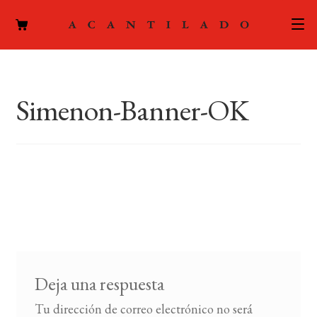
CATÁLOGO
Simenon-Banner-OK
AUTORES
Expand
el
ACTUALIDAD
Expand
menú
el
hijo
PODCAST
menú
hijo
LA EDITORIAL
Expand
el
FOREIGN RIGHTS
menú
hijo
Deja una respuesta
CONTACTO
Tu dirección de correo electrónico no será
MI CUENTA