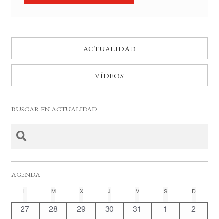
ACTUALIDAD
VÍDEOS
BUSCAR EN ACTUALIDAD
AGENDA
C
L
LUNES
M
MARTES
X
MIÉRCOLES
J
JUEVES
V
VIERNES
S
SÁBADO
D
DOMING
a
0
0
0
0
0
0
0
27
28
29
30
31
1
2