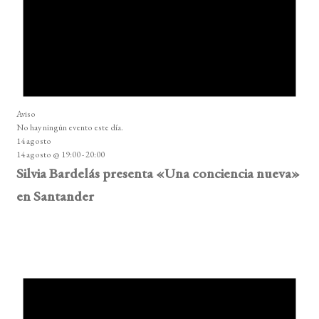
Aviso
No hay ningún evento este día.
14 agosto
14 agosto @ 19:00
-
20:00
Silvia Bardelás presenta «Una conciencia nueva»
en Santander