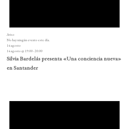
Aviso
No hay ningún evento este día.
14 agosto
14 agosto @ 19:00
-
20:00
Silvia Bardelás presenta «Una conciencia nueva»
en Santander