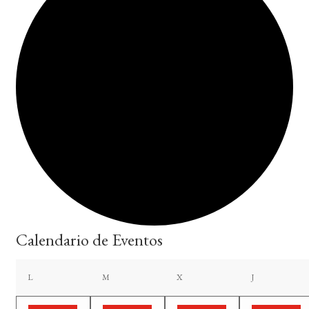
Calendario de Eventos
lunes
martes
miércoles
jueves
L
M
X
J