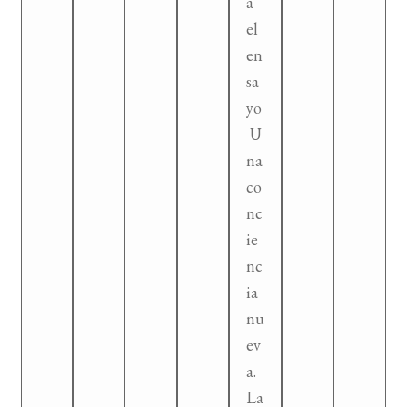
á
el
en
sa
yo
U
na
co
nc
ie
nc
ia
nu
ev
a.
La