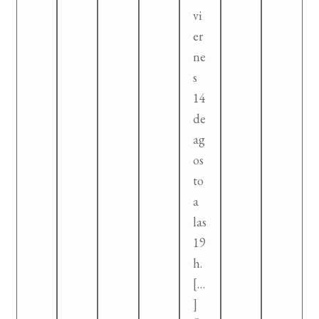
vi
er
ne
s
14
de
ag
os
to
a
las
19
h.
[…
]