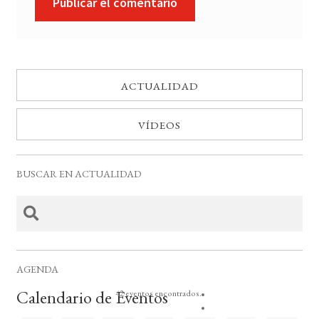
ACTUALIDAD
VÍDEOS
BUSCAR EN ACTUALIDAD
AGENDA
Calendario de Eventos
42 eventos encontrados.