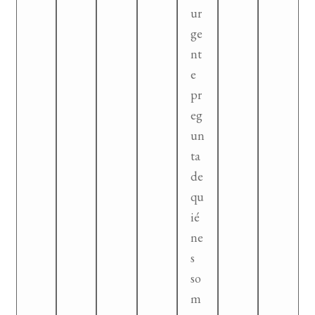
ur
ge
nt
e
pr
eg
un
ta
de
qu
ié
ne
s
so
m