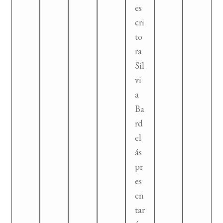
es
cri
to
ra
Sil
vi
a
Ba
rd
el
ás
pr
es
en
tar