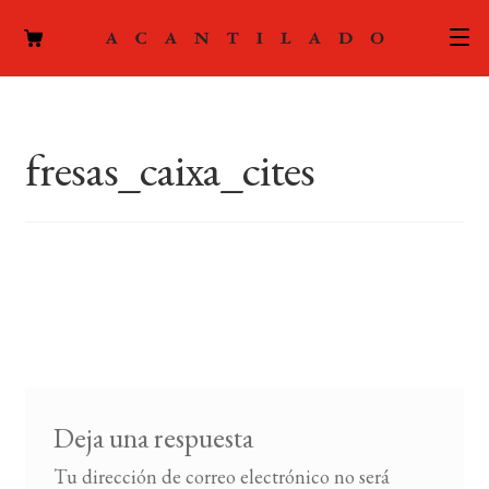
CATÁLOGO
fresas_caixa_cites
AUTORES
Expand
el
ACTUALIDAD
Expand
menú
el
hijo
PODCAST
menú
hijo
LA EDITORIAL
Expand
el
FOREIGN RIGHTS
menú
hijo
Deja una respuesta
CONTACTO
Tu dirección de correo electrónico no será
MI CUENTA