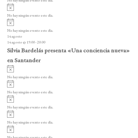
No hay ningún evento este día.
i
A
s
v
o
No hay ningún evento este día.
i
A
s
v
o
No hay ningún evento este día.
i
14 agosto
s
14 agosto @ 19:00
-
20:00
o
Silvia Bardelás presenta «Una conciencia nueva»
en Santander
A
v
No hay ningún evento este día.
i
A
s
v
o
No hay ningún evento este día.
i
A
s
v
o
No hay ningún evento este día.
i
A
s
v
o
No hay ningún evento este día.
i
A
s
v
o
No hay ningún evento este día.