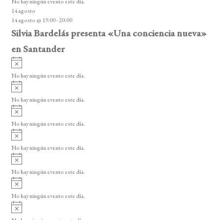
No hay ningún evento este día.
i
14 agosto
s
14 agosto @ 19:00
-
20:00
o
Silvia Bardelás presenta «Una conciencia nueva»
en Santander
A
v
No hay ningún evento este día.
i
A
s
v
o
No hay ningún evento este día.
i
A
s
v
o
No hay ningún evento este día.
i
A
s
v
o
No hay ningún evento este día.
i
A
s
v
o
No hay ningún evento este día.
i
A
s
v
o
No hay ningún evento este día.
i
A
s
v
o