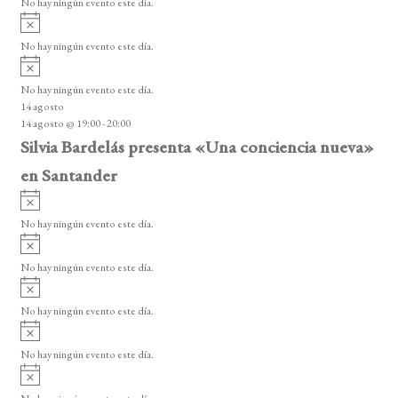
No hay ningún evento este día.
i
A
s
v
o
No hay ningún evento este día.
i
A
s
v
o
No hay ningún evento este día.
i
14 agosto
s
14 agosto @ 19:00
-
20:00
o
Silvia Bardelás presenta «Una conciencia nueva»
en Santander
A
v
No hay ningún evento este día.
i
A
s
v
o
No hay ningún evento este día.
i
A
s
v
o
No hay ningún evento este día.
i
A
s
v
o
No hay ningún evento este día.
i
A
s
v
o