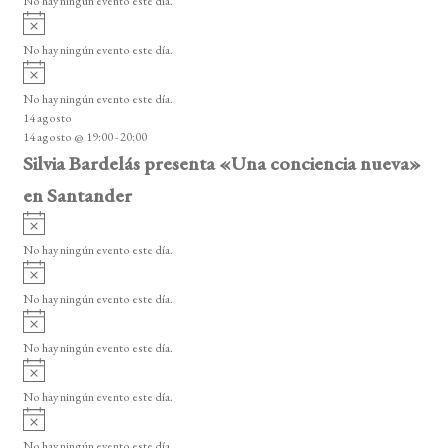
No hay ningún evento este día.
i
A
s
v
o
No hay ningún evento este día.
i
A
s
v
o
No hay ningún evento este día.
i
14 agosto
s
14 agosto @ 19:00
-
20:00
o
Silvia Bardelás presenta «Una conciencia nueva»
en Santander
A
v
No hay ningún evento este día.
i
A
s
v
o
No hay ningún evento este día.
i
A
s
v
o
No hay ningún evento este día.
i
A
s
v
o
No hay ningún evento este día.
i
A
s
v
o
No hay ningún evento este día.