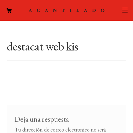
CATÁLOGO
destacat web kis
AUTORES
Expand
el
ACTUALIDAD
Expand
menú
el
hijo
PODCAST
menú
hijo
LA EDITORIAL
Expand
el
FOREIGN RIGHTS
menú
hijo
Deja una respuesta
CONTACTO
Tu dirección de correo electrónico no será
MI CUENTA