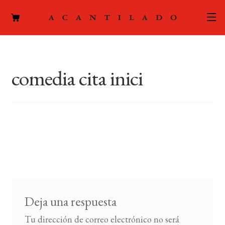
CATÁLOGO
comedia cita inici
AUTORES
Expand
el
ACTUALIDAD
Expand
menú
el
hijo
PODCAST
menú
hijo
LA EDITORIAL
Expand
el
FOREIGN RIGHTS
menú
hijo
Deja una respuesta
CONTACTO
Tu dirección de correo electrónico no será
MI CUENTA