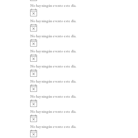
v
o
No hay ningún evento este día.
i
A
s
v
o
No hay ningún evento este día.
i
A
s
v
o
No hay ningún evento este día.
i
A
s
v
o
No hay ningún evento este día.
i
A
s
v
o
No hay ningún evento este día.
i
A
s
v
o
No hay ningún evento este día.
i
A
s
v
o
No hay ningún evento este día.
i
A
s
v
o
No hay ningún evento este día.
i
A
s
v
o
No hay ningún evento este día.
i
A
s