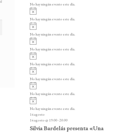
v
v
o
No hay ningún evento este día.
i
e
A
s
v
n
o
No hay ningún evento este día.
i
A
t
s
v
o
No hay ningún evento este día.
o
i
A
s
s
v
o
No hay ningún evento este día.
i
A
s
v
o
No hay ningún evento este día.
i
A
s
v
o
No hay ningún evento este día.
i
A
s
v
o
No hay ningún evento este día.
i
A
s
v
o
No hay ningún evento este día.
i
14 agosto
s
14 agosto @ 19:00
-
20:00
o
Silvia Bardelás presenta «Una