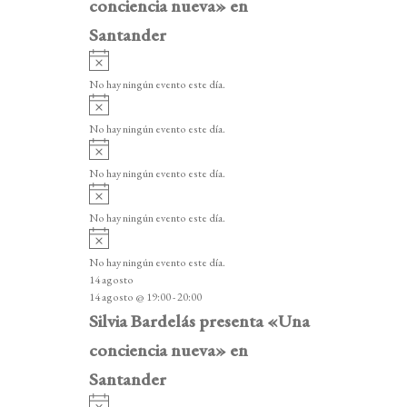
conciencia nueva» en
Santander
A
v
No hay ningún evento este día.
i
A
s
v
o
No hay ningún evento este día.
i
A
s
v
o
No hay ningún evento este día.
i
A
s
v
o
No hay ningún evento este día.
i
A
s
v
o
No hay ningún evento este día.
i
14 agosto
s
14 agosto @ 19:00
-
20:00
o
Silvia Bardelás presenta «Una
conciencia nueva» en
Santander
A