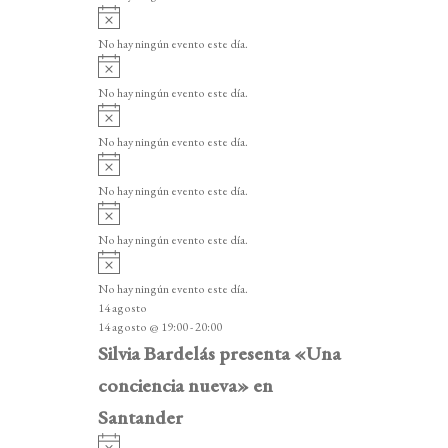
i
A
s
v
o
No hay ningún evento este día.
i
A
s
v
o
No hay ningún evento este día.
i
A
s
v
o
No hay ningún evento este día.
i
A
s
v
o
No hay ningún evento este día.
i
A
s
v
o
No hay ningún evento este día.
i
A
s
v
o
No hay ningún evento este día.
i
14 agosto
s
14 agosto @ 19:00
-
20:00
o
Silvia Bardelás presenta «Una
conciencia nueva» en
Santander
A