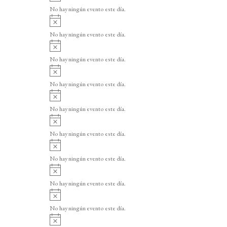
v
o
No hay ningún evento este día.
i
A
s
v
o
No hay ningún evento este día.
i
A
s
v
o
No hay ningún evento este día.
i
A
s
v
o
No hay ningún evento este día.
i
A
s
v
o
No hay ningún evento este día.
i
A
s
v
o
No hay ningún evento este día.
i
A
s
v
o
No hay ningún evento este día.
i
A
s
v
o
No hay ningún evento este día.
i
A
s
v
o
No hay ningún evento este día.
i
A
s