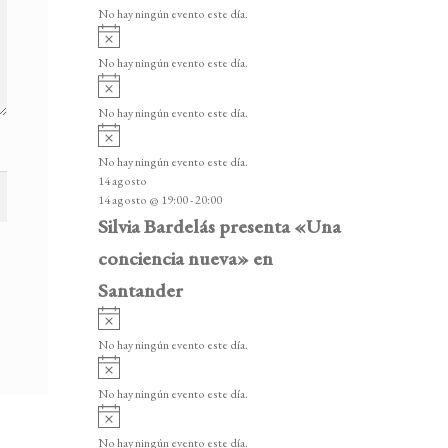
v
v
o
No hay ningún evento este día.
i
e
A
s
v
n
o
No hay ningún evento este día.
i
A
t
s
v
o
No hay ningún evento este día.
o
i
A
s
s
v
o
No hay ningún evento este día.
i
14 agosto
s
14 agosto @ 19:00
-
20:00
o
Silvia Bardelás presenta «Una
conciencia nueva» en
Santander
A
v
No hay ningún evento este día.
i
A
s
v
o
No hay ningún evento este día.
i
A
s
v
o
No hay ningún evento este día.