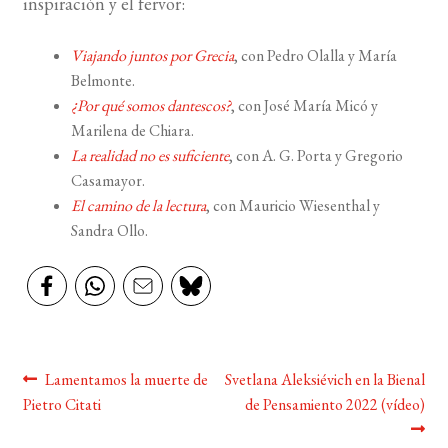
inspiración y el fervor:
BUSCAR
Viajando juntos por Grecia
, con Pedro Olalla y María
Belmonte.
LISTA DE LIBROS
¿Por qué somos dantescos?
, con José María Micó y
Marilena de Chiara.
La realidad no es suficiente
, con A. G. Porta y Gregorio
Casamayor.
El camino de la lectura
, con Mauricio Wiesenthal y
Sandra Ollo.
Navegación
Anterior:
Siguiente:
Lamentamos la muerte de
Svetlana Aleksiévich en la Bienal
Pietro Citati
de Pensamiento 2022 (vídeo)
de