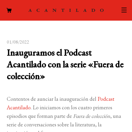
CATÁLOGO
01/08/2022
AUTORES
Expand
Inauguramos el Podcast
el
ACTUALIDAD
Expand
Acantilado con la serie «Fuera de
menú
el
hijo
PODCAST
colección»
menú
hijo
LA EDITORIAL
Expand
el
Contentos de aunciar la inauguración del
Podcast
FOREIGN RIGHTS
menú
Acantilado
. Lo iniciamos con los cuatro primeros
hijo
episodios que forman parte de
Fuera de colección
, una
CONTACTO
serie de conversaciones sobre la literatura, la
MI CUENTA