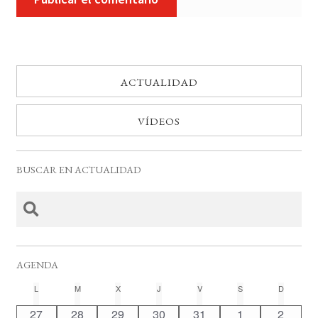
ACTUALIDAD
VÍDEOS
BUSCAR EN ACTUALIDAD
AGENDA
C
L
LUNES
M
MARTES
X
MIÉRCOLES
J
JUEVES
V
VIERNES
S
SÁBADO
D
DOMING
a
0
0
0
0
0
0
0
27
28
29
30
31
1
2