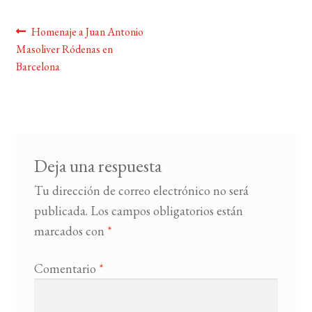
Navegación
Anterior:
Homenaje a Juan Antonio
BUSCAR
Masoliver Ródenas en
de
Barcelona
LISTA DE LIBROS
entradas
Deja una respuesta
Tu dirección de correo electrónico no será
publicada.
Los campos obligatorios están
marcados con
*
Comentario
*