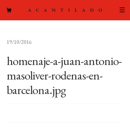
CATÁLOGO
19/10/2016
AUTORES
Expand
el
homenaje-a-juan-antonio-
ACTUALIDAD
Expand
menú
el
hijo
masoliver-rodenas-en-
PODCAST
menú
hijo
barcelona.jpg
LA EDITORIAL
Expand
el
FOREIGN RIGHTS
menú
hijo
CONTACTO
MI CUENTA