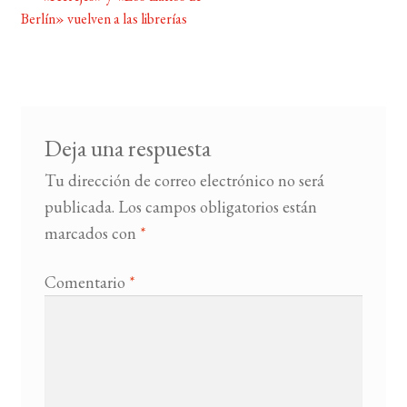
Navegación
Berlín» vuelven a las librerías
de
BUSCAR
entradas
LISTA DE LIBROS
Deja una respuesta
Tu dirección de correo electrónico no será
publicada.
Los campos obligatorios están
marcados con
*
Comentario
*