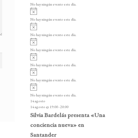
v
v
o
No hay ningún evento este día.
i
e
A
s
v
n
o
No hay ningún evento este día.
i
A
t
s
v
o
No hay ningún evento este día.
o
i
A
s
s
v
o
No hay ningún evento este día.
i
A
s
v
o
No hay ningún evento este día.
i
A
s
v
o
No hay ningún evento este día.
i
A
s
v
o
No hay ningún evento este día.
i
14 agosto
s
14 agosto @ 19:00
-
20:00
o
Silvia Bardelás presenta «Una
conciencia nueva» en
Santander