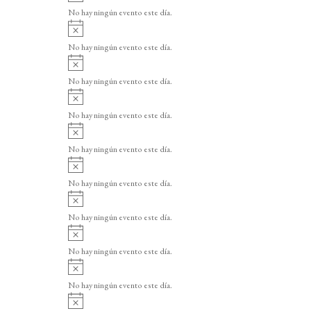
v
o
No hay ningún evento este día.
i
A
s
v
o
No hay ningún evento este día.
i
A
s
v
o
No hay ningún evento este día.
i
A
s
v
o
No hay ningún evento este día.
i
A
s
v
o
No hay ningún evento este día.
i
A
s
v
o
No hay ningún evento este día.
i
A
s
v
o
No hay ningún evento este día.
i
A
s
v
o
No hay ningún evento este día.
i
A
s
v
o
No hay ningún evento este día.
i
A
s