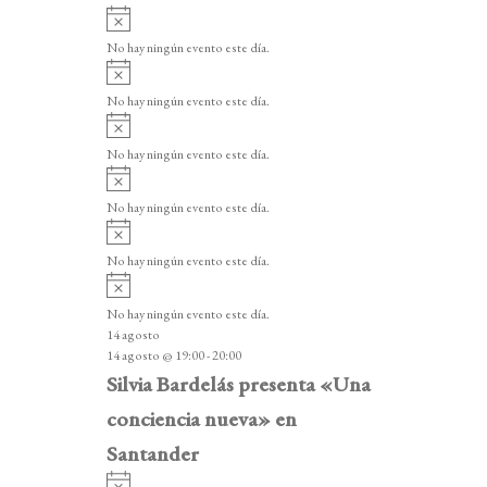
A
v
No hay ningún evento este día.
i
A
s
v
o
No hay ningún evento este día.
i
A
s
v
o
No hay ningún evento este día.
i
A
s
v
o
No hay ningún evento este día.
i
A
s
v
o
No hay ningún evento este día.
i
A
s
v
o
No hay ningún evento este día.
i
14 agosto
s
14 agosto @ 19:00
-
20:00
o
Silvia Bardelás presenta «Una
conciencia nueva» en
Santander
A