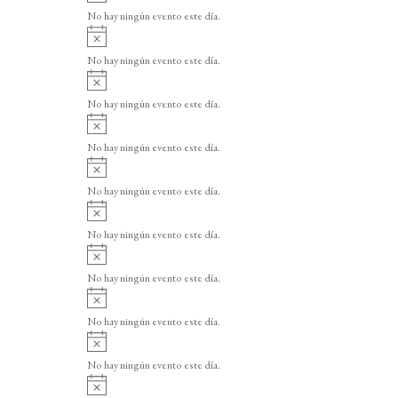
v
o
No hay ningún evento este día.
i
A
s
v
o
No hay ningún evento este día.
i
A
s
v
o
No hay ningún evento este día.
i
A
s
v
o
No hay ningún evento este día.
i
A
s
v
o
No hay ningún evento este día.
i
A
s
v
o
No hay ningún evento este día.
i
A
s
v
o
No hay ningún evento este día.
i
A
s
v
o
No hay ningún evento este día.
i
A
s
v
o
No hay ningún evento este día.
i
A
s