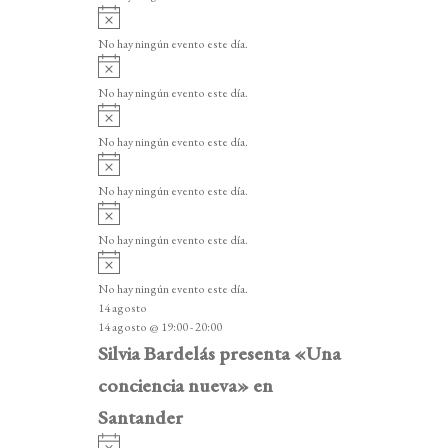
i
A
s
v
o
No hay ningún evento este día.
i
A
s
v
o
No hay ningún evento este día.
i
A
s
v
o
No hay ningún evento este día.
i
A
s
v
o
No hay ningún evento este día.
i
A
s
v
o
No hay ningún evento este día.
i
A
s
v
o
No hay ningún evento este día.
i
14 agosto
s
14 agosto @ 19:00
-
20:00
o
Silvia Bardelás presenta «Una
conciencia nueva» en
Santander
A