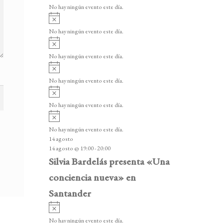
v
v
o
No hay ningún evento este día.
i
e
A
s
v
n
o
No hay ningún evento este día.
i
A
t
s
v
o
No hay ningún evento este día.
o
i
A
s
s
v
o
No hay ningún evento este día.
i
A
s
v
o
No hay ningún evento este día.
i
A
s
v
o
No hay ningún evento este día.
i
14 agosto
s
14 agosto @ 19:00
-
20:00
o
Silvia Bardelás presenta «Una
conciencia nueva» en
Santander
A
v
No hay ningún evento este día.