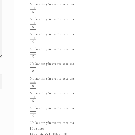
v
v
o
No hay ningún evento este día.
i
e
A
s
v
n
o
No hay ningún evento este día.
i
A
t
s
v
o
No hay ningún evento este día.
o
i
A
s
s
v
o
No hay ningún evento este día.
i
A
s
v
o
No hay ningún evento este día.
i
A
s
v
o
No hay ningún evento este día.
i
A
s
v
o
No hay ningún evento este día.
i
A
s
v
o
No hay ningún evento este día.
i
A
s
v
o
No hay ningún evento este día.
i
14 agosto
s
14 agosto @ 19:00
-
20:00