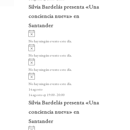
o
Silvia Bardelás presenta «Una
conciencia nueva» en
Santander
A
v
No hay ningún evento este día.
i
A
s
v
o
No hay ningún evento este día.
i
A
s
v
o
No hay ningún evento este día.
i
A
s
v
o
No hay ningún evento este día.
i
14 agosto
s
14 agosto @ 19:00
-
20:00
o
Silvia Bardelás presenta «Una
conciencia nueva» en
Santander
A