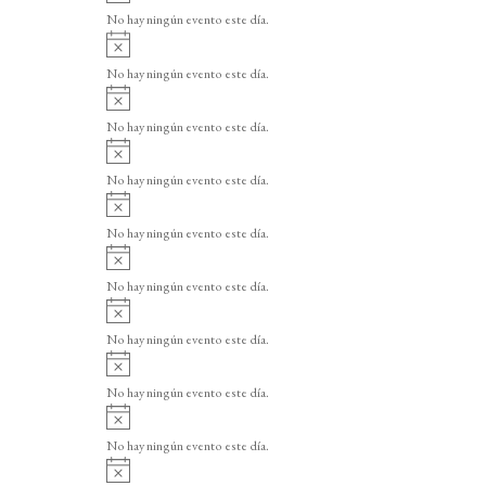
v
o
No hay ningún evento este día.
i
A
s
v
o
No hay ningún evento este día.
i
A
s
v
o
No hay ningún evento este día.
i
A
s
v
o
No hay ningún evento este día.
i
A
s
v
o
No hay ningún evento este día.
i
A
s
v
o
No hay ningún evento este día.
i
A
s
v
o
No hay ningún evento este día.
i
A
s
v
o
No hay ningún evento este día.
i
A
s
v
o
No hay ningún evento este día.
i
A
s