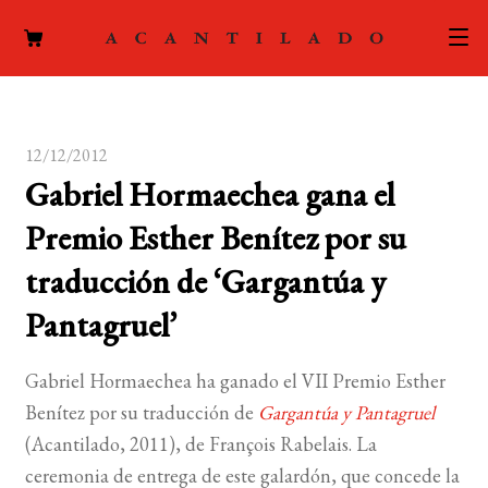
CATÁLOGO
12/12/2012
AUTORES
Expand
Gabriel Hormaechea gana el
el
ACTUALIDAD
Expand
Premio Esther Benítez por su
menú
el
hijo
PODCAST
traducción de ‘Gargantúa y
menú
hijo
Pantagruel’
LA EDITORIAL
Expand
el
FOREIGN RIGHTS
Gabriel Hormaechea ha ganado el VII Premio Esther
menú
Benítez por su traducción de
Gargantúa y Pantagruel
hijo
CONTACTO
(Acantilado, 2011), de François Rabelais. La
ceremonia de entrega de este galardón, que concede la
MI CUENTA