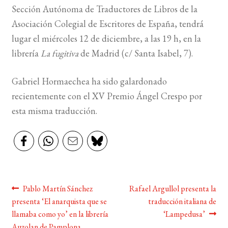
Sección Autónoma de Traductores de Libros de la
Asociación Colegial de Escritores de España, tendrá
BUSCAR
lugar el miércoles 12 de diciembre, a las 19 h, en la
LISTA DE LIBROS
librería
La fugitiva
de Madrid (c/ Santa Isabel, 7).
Gabriel Hormaechea ha sido galardonado
recientemente con el XV Premio Ángel Crespo por
esta misma traducción.
Navegación
Anterior:
Siguiente:
Pablo Martín Sánchez
Rafael Argullol presenta la
presenta ‘El anarquista que se
traducción italiana de
de
llamaba como yo’ en la librería
‘Lampedusa’
Auzolan de Pamplona