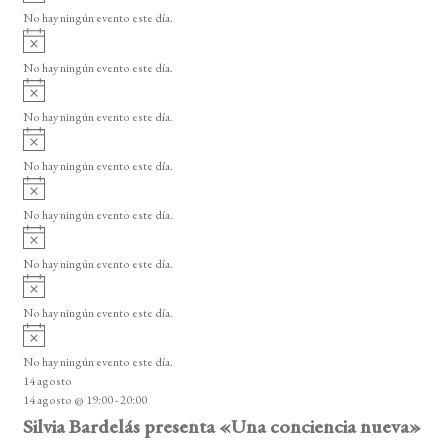
s
s
s
s
s
s
s
v
d
o
No hay ningún evento este día.
i
A
e
s
v
o
No hay ningún evento este día.
E
i
A
s
v
v
o
No hay ningún evento este día.
i
e
A
s
v
n
o
No hay ningún evento este día.
i
A
t
s
v
o
No hay ningún evento este día.
o
i
A
s
s
v
o
No hay ningún evento este día.
i
A
s
v
o
No hay ningún evento este día.
i
A
s
v
o
No hay ningún evento este día.
i
14 agosto
s
14 agosto @ 19:00
-
20:00
o
Silvia Bardelás presenta «Una conciencia nueva»