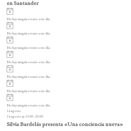
en Santander
A
v
No hay ningún evento este día.
i
A
s
v
o
No hay ningún evento este día.
i
A
s
v
o
No hay ningún evento este día.
i
A
s
v
o
No hay ningún evento este día.
i
A
s
v
o
No hay ningún evento este día.
i
A
s
v
o
No hay ningún evento este día.
i
A
s
v
o
No hay ningún evento este día.
i
14 agosto
s
14 agosto @ 19:00
-
20:00
o
Silvia Bardelás presenta «Una conciencia nueva»