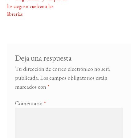
Navegación
los ciegos» vuelven a las
de
librerías
BUSCAR
entradas
LISTA DE LIBROS
Deja una respuesta
Tu dirección de correo electrónico no será
publicada.
Los campos obligatorios están
marcados con
*
Comentario
*