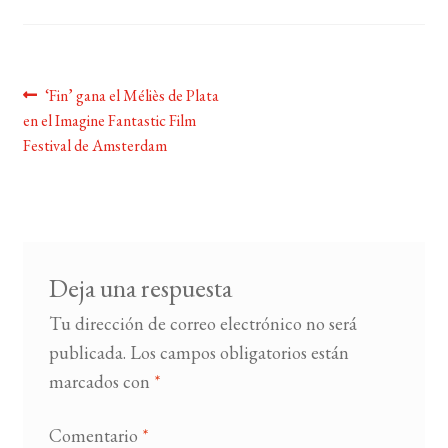
BUSCAR
Navegación
Anterior:
‘Fin’ gana el Méliès de Plata
LISTA DE LIBROS
en el Imagine Fantastic Film
de
Festival de Amsterdam
entradas
Deja una respuesta
Tu dirección de correo electrónico no será
publicada.
Los campos obligatorios están
marcados con
*
Comentario
*