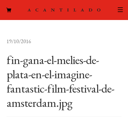
CATÁLOGO
19/10/2016
AUTORES
Expand
el
fin-gana-el-melies-de-
ACTUALIDAD
Expand
menú
el
hijo
plata-en-el-imagine-
PODCAST
menú
hijo
fantastic-film-festival-de-
LA EDITORIAL
Expand
el
amsterdam.jpg
FOREIGN RIGHTS
menú
hijo
CONTACTO
MI CUENTA