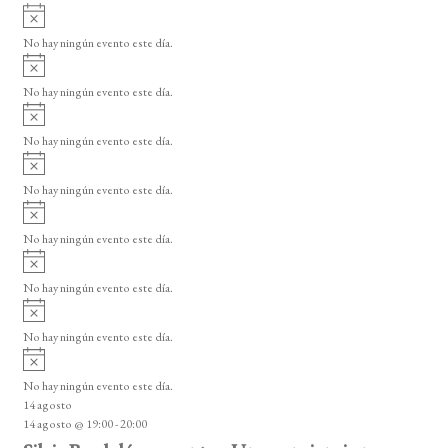
i
A
e
s
v
o
No hay ningún evento este día.
E
i
A
s
v
v
o
No hay ningún evento este día.
i
e
A
s
v
n
o
No hay ningún evento este día.
i
A
t
s
v
o
No hay ningún evento este día.
o
i
A
s
s
v
o
No hay ningún evento este día.
i
A
s
v
o
No hay ningún evento este día.
i
A
s
v
o
No hay ningún evento este día.
i
A
s
v
o
No hay ningún evento este día.
i
14 agosto
s
14 agosto @ 19:00
-
20:00
o