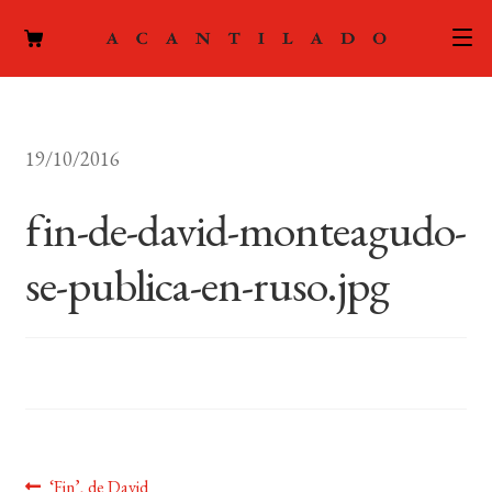
CATÁLOGO
19/10/2016
AUTORES
Expand
el
fin-de-david-monteagudo-
ACTUALIDAD
Expand
menú
el
hijo
se-publica-en-ruso.jpg
PODCAST
menú
hijo
LA EDITORIAL
Expand
el
FOREIGN RIGHTS
menú
hijo
CONTACTO
Anterior:
‘Fin’, de David
MI CUENTA