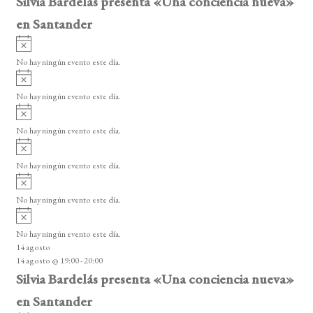
Silvia Bardelás presenta «Una conciencia nueva»
en Santander
A
v
No hay ningún evento este día.
i
A
s
v
o
No hay ningún evento este día.
i
A
s
v
o
No hay ningún evento este día.
i
A
s
v
o
No hay ningún evento este día.
i
A
s
v
o
No hay ningún evento este día.
i
A
s
v
o
No hay ningún evento este día.
i
14 agosto
s
14 agosto @ 19:00
-
20:00
o
Silvia Bardelás presenta «Una conciencia nueva»
en Santander