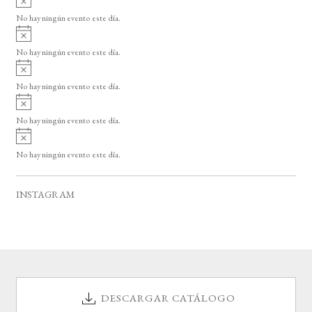
s
v
o
No hay ningún evento este día.
i
A
s
v
o
No hay ningún evento este día.
i
A
s
v
o
No hay ningún evento este día.
i
A
s
v
o
No hay ningún evento este día.
i
A
s
v
o
No hay ningún evento este día.
i
s
o
INSTAGRAM
DESCARGAR CATÁLOGO