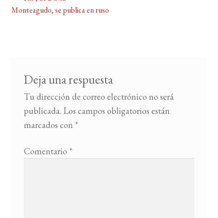
Navegación
Monteagudo, se publica en ruso
de
BUSCAR
entradas
LISTA DE LIBROS
Deja una respuesta
Tu dirección de correo electrónico no será
publicada.
Los campos obligatorios están
marcados con
*
Comentario
*