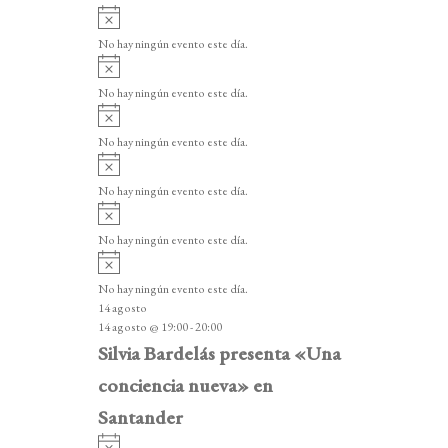
A
v
No hay ningún evento este día.
i
A
s
v
o
No hay ningún evento este día.
i
A
s
v
o
No hay ningún evento este día.
i
A
s
v
o
No hay ningún evento este día.
i
A
s
v
o
No hay ningún evento este día.
i
A
s
v
o
No hay ningún evento este día.
i
14 agosto
s
14 agosto @ 19:00
-
20:00
o
Silvia Bardelás presenta «Una
conciencia nueva» en
Santander
A