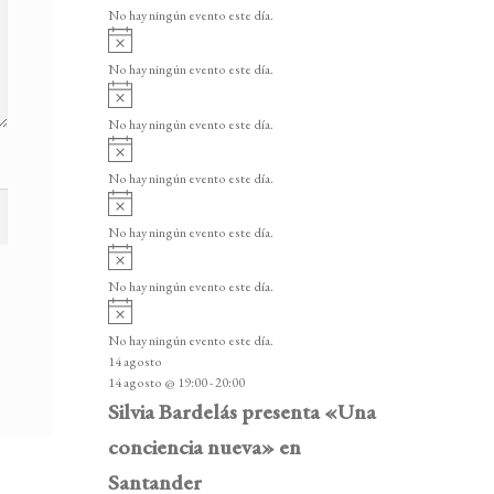
v
v
o
No hay ningún evento este día.
i
e
A
s
v
n
o
No hay ningún evento este día.
i
A
t
s
v
o
No hay ningún evento este día.
o
i
A
s
s
v
o
No hay ningún evento este día.
i
A
s
v
o
No hay ningún evento este día.
i
A
s
v
o
No hay ningún evento este día.
i
A
s
v
o
No hay ningún evento este día.
i
14 agosto
s
14 agosto @ 19:00
-
20:00
o
Silvia Bardelás presenta «Una
conciencia nueva» en
Santander