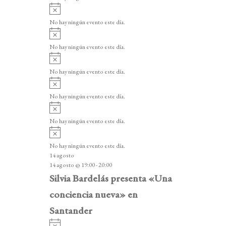
i
A
s
v
o
No hay ningún evento este día.
i
A
s
v
o
No hay ningún evento este día.
i
A
s
v
o
No hay ningún evento este día.
i
A
s
v
o
No hay ningún evento este día.
i
A
s
v
o
No hay ningún evento este día.
i
A
s
v
o
No hay ningún evento este día.
i
14 agosto
s
14 agosto @ 19:00
-
20:00
o
Silvia Bardelás presenta «Una
conciencia nueva» en
Santander
A