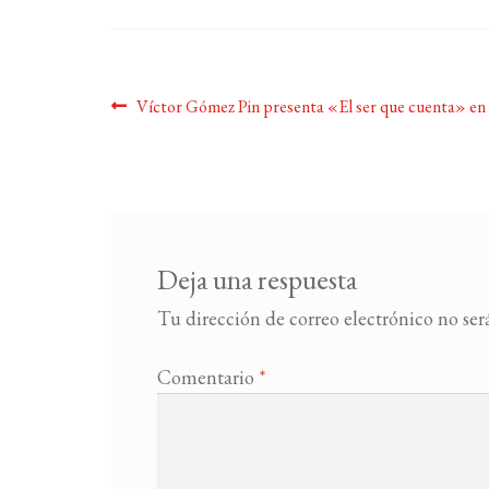
Navegación
Anterior:
Víctor Gómez Pin presenta «El ser que cuenta» en
de
entradas
Deja una respuesta
Tu dirección de correo electrónico no ser
Comentario
*