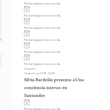
v
v
o
No hay ningún evento este día.
i
e
A
s
v
n
o
No hay ningún evento este día.
i
A
t
s
v
o
No hay ningún evento este día.
o
i
A
s
s
v
o
No hay ningún evento este día.
i
A
s
v
o
No hay ningún evento este día.
i
A
s
v
o
No hay ningún evento este día.
i
14 agosto
s
14 agosto @ 19:00
-
20:00
o
Silvia Bardelás presenta «Una
conciencia nueva» en
Santander
A
v
No hay ningún evento este día.