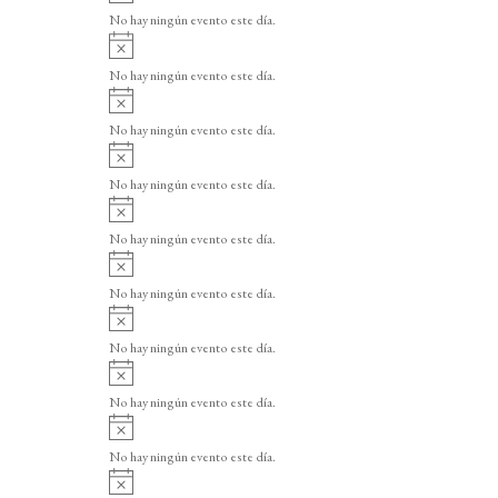
v
o
No hay ningún evento este día.
i
A
s
v
o
No hay ningún evento este día.
i
A
s
v
o
No hay ningún evento este día.
i
A
s
v
o
No hay ningún evento este día.
i
A
s
v
o
No hay ningún evento este día.
i
A
s
v
o
No hay ningún evento este día.
i
A
s
v
o
No hay ningún evento este día.
i
A
s
v
o
No hay ningún evento este día.
i
A
s
v
o
No hay ningún evento este día.
i
A
s