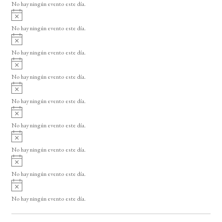
o
No hay ningún evento este día.
i
A
s
v
o
No hay ningún evento este día.
i
A
s
v
o
No hay ningún evento este día.
i
A
s
v
o
No hay ningún evento este día.
i
A
s
v
o
No hay ningún evento este día.
i
A
s
v
o
No hay ningún evento este día.
i
A
s
v
o
No hay ningún evento este día.
i
A
s
v
o
No hay ningún evento este día.
i
A
s
v
o
No hay ningún evento este día.
i
s
o