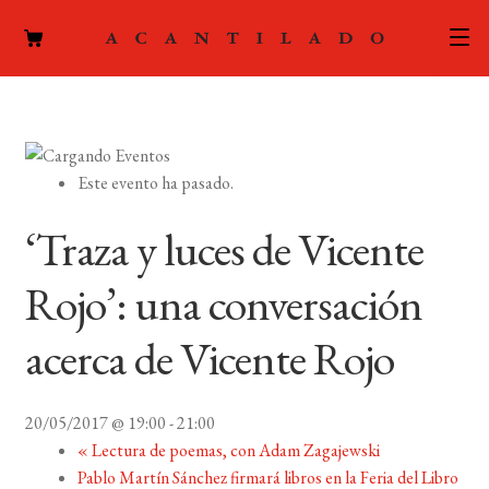
CATÁLOGO
AUTORES
Expand
Este evento ha pasado.
el
ACTUALIDAD
Expand
menú
‘Traza y luces de Vicente
el
hijo
PODCAST
menú
Rojo’: una conversación
hijo
LA EDITORIAL
Expand
acerca de Vicente Rojo
el
FOREIGN RIGHTS
menú
hijo
20/05/2017 @ 19:00
-
21:00
CONTACTO
«
Lectura de poemas, con Adam Zagajewski
Pablo Martín Sánchez firmará libros en la Feria del Libro
MI CUENTA