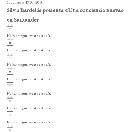
14 agosto @ 19:00
-
20:00
o
Silvia Bardelás presenta «Una conciencia nueva»
en Santander
A
v
No hay ningún evento este día.
i
A
s
v
o
No hay ningún evento este día.
i
A
s
v
o
No hay ningún evento este día.
i
A
s
v
o
No hay ningún evento este día.
i
A
s
v
o
No hay ningún evento este día.
i
A
s
v
o
No hay ningún evento este día.
i
A
s
v
o
No hay ningún evento este día.
i
A
s