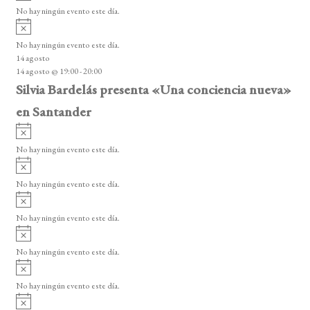
v
o
No hay ningún evento este día.
i
A
s
v
o
No hay ningún evento este día.
i
14 agosto
s
14 agosto @ 19:00
-
20:00
o
Silvia Bardelás presenta «Una conciencia nueva»
en Santander
A
v
No hay ningún evento este día.
i
A
s
v
o
No hay ningún evento este día.
i
A
s
v
o
No hay ningún evento este día.
i
A
s
v
o
No hay ningún evento este día.
i
A
s
v
o
No hay ningún evento este día.
i
A
s