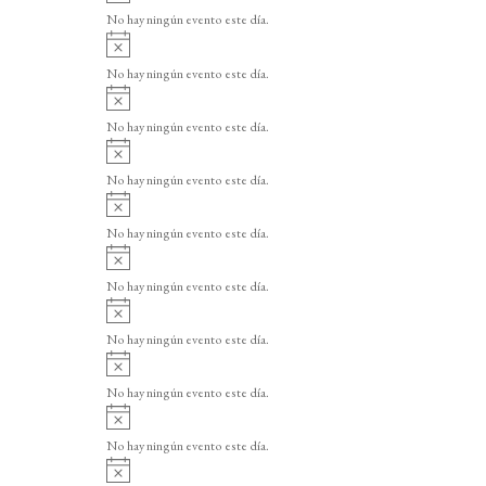
v
o
No hay ningún evento este día.
i
A
s
v
o
No hay ningún evento este día.
i
A
s
v
o
No hay ningún evento este día.
i
A
s
v
o
No hay ningún evento este día.
i
A
s
v
o
No hay ningún evento este día.
i
A
s
v
o
No hay ningún evento este día.
i
A
s
v
o
No hay ningún evento este día.
i
A
s
v
o
No hay ningún evento este día.
i
A
s
v
o
No hay ningún evento este día.
i
A
s