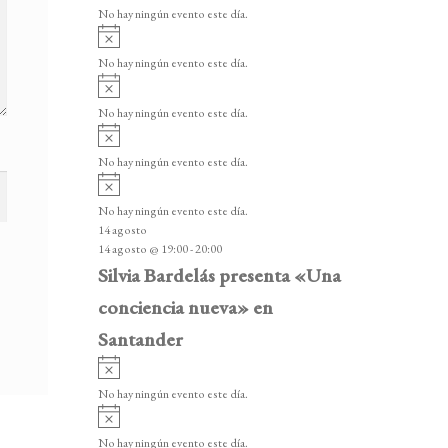
v
v
o
No hay ningún evento este día.
i
e
A
s
v
n
o
No hay ningún evento este día.
i
A
t
s
v
o
No hay ningún evento este día.
o
i
A
s
s
v
o
No hay ningún evento este día.
i
A
s
v
o
No hay ningún evento este día.
i
14 agosto
s
14 agosto @ 19:00
-
20:00
o
Silvia Bardelás presenta «Una
conciencia nueva» en
Santander
A
v
No hay ningún evento este día.
i
A
s
v
o
No hay ningún evento este día.