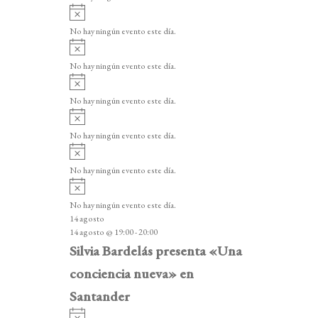
i
A
s
v
o
No hay ningún evento este día.
i
A
s
v
o
No hay ningún evento este día.
i
A
s
v
o
No hay ningún evento este día.
i
A
s
v
o
No hay ningún evento este día.
i
A
s
v
o
No hay ningún evento este día.
i
A
s
v
o
No hay ningún evento este día.
i
14 agosto
s
14 agosto @ 19:00
-
20:00
o
Silvia Bardelás presenta «Una
conciencia nueva» en
Santander
A