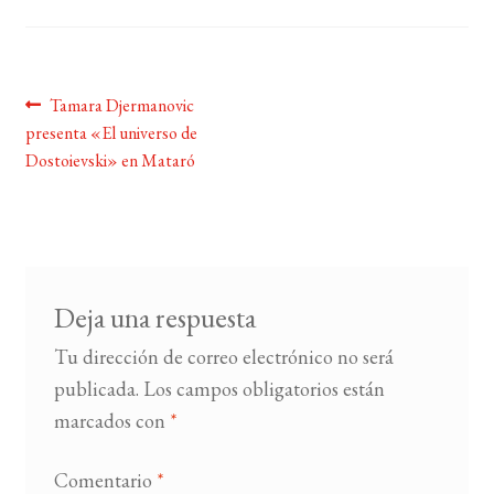
BUSCAR
Navegación
Anterior:
Tamara Djermanovic
LISTA DE LIBROS
presenta «El universo de
de
Dostoievski» en Mataró
entradas
Deja una respuesta
Tu dirección de correo electrónico no será
publicada.
Los campos obligatorios están
marcados con
*
Comentario
*