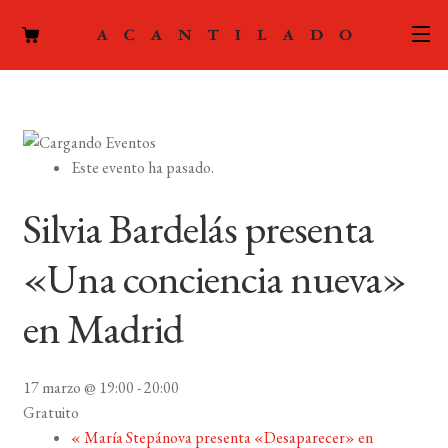
CATÁLOGO
AUTORES
Expand
Este evento ha pasado.
el
ACTUALIDAD
Expand
menú
Silvia Bardelás presenta
el
hijo
PODCAST
menú
«Una conciencia nueva»
hijo
LA EDITORIAL
Expand
en Madrid
el
FOREIGN RIGHTS
menú
hijo
17 marzo @ 19:00
-
20:00
CONTACTO
Gratuito
«
María Stepánova presenta «Desaparecer» en
MI CUENTA