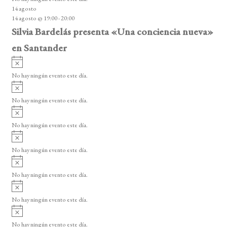
i
14 agosto
s
14 agosto @ 19:00
-
20:00
o
Silvia Bardelás presenta «Una conciencia nueva»
en Santander
A
v
No hay ningún evento este día.
i
A
s
v
o
No hay ningún evento este día.
i
A
s
v
o
No hay ningún evento este día.
i
A
s
v
o
No hay ningún evento este día.
i
A
s
v
o
No hay ningún evento este día.
i
A
s
v
o
No hay ningún evento este día.
i
A
s
v
o
No hay ningún evento este día.