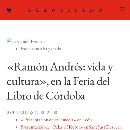
CATÁLOGO
AUTORES
Expand
Este evento ha pasado.
el
ACTUALIDAD
Expand
menú
«Ramón Andrés: vida y
el
hijo
PODCAST
menú
cultura», en la Feria del
hijo
LA EDITORIAL
Expand
Libro de Córdoba
el
FOREIGN RIGHTS
menú
hijo
05/04/2019 @ 19:00
-
20:00
CONTACTO
«
Presentación de «Comedia» en León
Presentación de «Palas y Héctor» en Sant Just Desvern
MI CUENTA