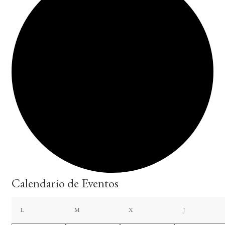
Calendario de Eventos
lunes
martes
miércoles
jueves
L
M
X
J