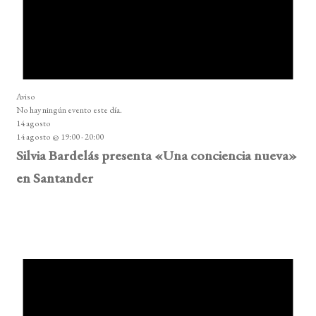
Aviso
No hay ningún evento este día.
14 agosto
14 agosto @ 19:00
-
20:00
Silvia Bardelás presenta «Una conciencia nueva»
en Santander