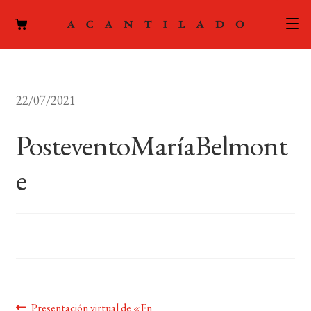
CATÁLOGO
22/07/2021
AUTORES
Expand
el
PosteventoMaríaBelmont
ACTUALIDAD
Expand
menú
el
hijo
e
PODCAST
menú
hijo
LA EDITORIAL
Expand
el
FOREIGN RIGHTS
menú
hijo
CONTACTO
Anterior:
Presentación virtual de «En
MI CUENTA