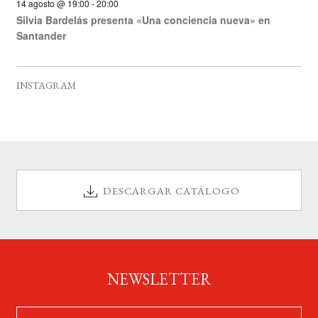
t
t
t
t
t
t
t
14 agosto @ 19:00
-
20:00
s
n
s
n
s
n
s
n
s
n
s
n
s
n
e
o
o
o
o
o
o
o
Silvia Bardelás presenta «Una conciencia nueva» en
t
t
t
t
t
t
t
s
s
s
s
s
s
s
E
Santander
o
o
o
o
o
o
o
v
s
s
s
s
s
s
s
e
INSTAGRAM
n
t
o
s
DESCARGAR CATÁLOGO
NEWSLETTER