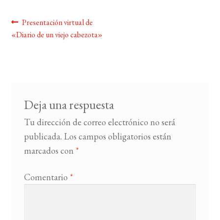
Navegación
Anterior:
Presentación virtual de
BUSCAR
«Diario de un viejo cabezota»
de
LISTA DE LIBROS
entradas
Deja una respuesta
Tu dirección de correo electrónico no será
publicada.
Los campos obligatorios están
marcados con
*
Comentario
*